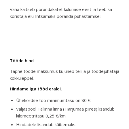
Vaha kaitseb põrandakatet kulumise eest ja teeb ka
koristaja elu lihtsamaks põranda puhastamisel.
Tööde hind
Täpne tööde maksumus kujuneb tellija ja töödejuhataja
kokkuleppel.
Hindame iga tööd eraldi.
Ühekordse töö miinimumtasu on 80 €.
Väljaspool Tallinna linna (Harjumaa piires) lisandub
kilomeetritasu 0,25 €/km.
Hindadele lisandub käibemaks.