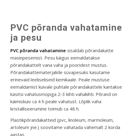
PVC põranda vahatamine
ja pesu
PVC põranda vahatamine
sisaldab põrandakatte
masinpesemist. Pesu käigus eemaldatakse
põrandakattelt vana vaha ja pooridest mustus.
Põrandakattematerjalide süvapesuks kasutame
erinevaid leeliseliseid kemikaale. Peale mustuse
eemaldamist kuivale puhtale põrandakattele kantakse
käsitsi vahatusmopiga 2-3 kihti vahakihti. Põrand on
käimiskuiv ca 4 h peale vahatust. Lõplik vaha
kristalliseerumine toimub ca 48 h.
Plastikpõrandakatteid (pvc, linoleum, marmoleum,
artoleum jne.) soovitame vahatada vähemalt 2 korda
aastas.