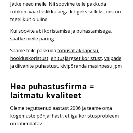
Jätke need meile. Nii soovime teile pakkuda
rohkem väärtuslikku aega kõigeks selleks, mis on
tegelikult oluline.
Kui soovite abi koristamise ja puhastamisega,
saatke meile päring.
Saame teile pakkuda
tõhusat aknapesu
,
hoolduskoristust
,
ehitusjärgset koristust
,
vaipade
ja
diivanite puhastust
,
kivipõranda masinpesu
jpm.
Hea puhastusfirma =
laitmatu kvaliteet
Oleme tegutsenud aastast 2006 ja teame oma
kogemuste põhjal hästi, et iga koristusprobleem
on lahendatav.