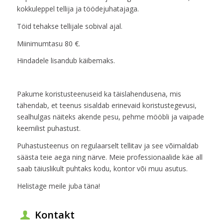
kokkuleppel tellija ja töödejuhatajaga.
Töid tehakse tellijale sobival ajal.
Miinimumtasu 80 €.
Hindadele lisandub käibemaks.
Pakume koristusteenuseid ka täislahendusena, mis
tähendab, et teenus sisaldab erinevaid koristustegevusi,
sealhulgas näiteks akende pesu, pehme mööbli ja vaipade
keemilist puhastust.
Puhastusteenus on regulaarselt tellitav ja see võimaldab
säästa teie aega ning närve. Meie professionaalide käe all
saab täiuslikult puhtaks kodu, kontor või muu asutus.
Helistage meile juba täna!
Kontakt