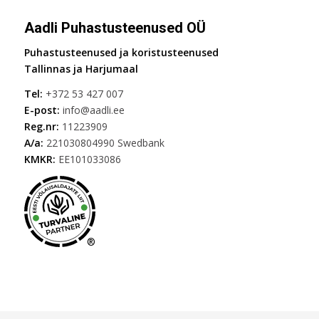
Aadli Puhastusteenused OÜ
Puhastusteenused ja koristusteenused
Tallinnas ja Harjumaal
Tel:
+372 53 427 007
E-post:
info@aadli.ee
Reg.nr:
11223909
A/a
:
221030804990 Swedbank
KMKR:
EE101033086
®