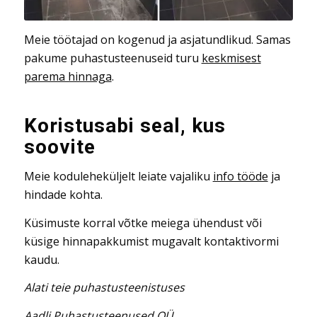
Meie töötajad on kogenud ja asjatundlikud. Samas
pakume puhastusteenuseid turu
keskmisest
parema hinnaga
.
Koristusabi seal, kus
soovite
Meie koduleheküljelt leiate vajaliku
info tööde
ja
hindade kohta.
Küsimuste korral võtke meiega ühendust või
küsige hinnapakkumist mugavalt kontaktivormi
kaudu.
Alati teie puhastusteenistuses
Aadli Puhastusteenused OÜ