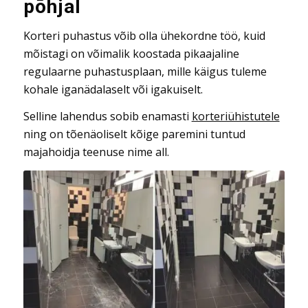
põhjal
Korteri puhastus võib olla ühekordne töö, kuid
mõistagi on võimalik koostada pikaajaline
regulaarne puhastusplaan, mille käigus tuleme
kohale iganädalaselt või igakuiselt.
Selline lahendus sobib enamasti
korteriühistutele
ning on tõenäoliselt kõige paremini tuntud
majahoidja teenuse nime all.